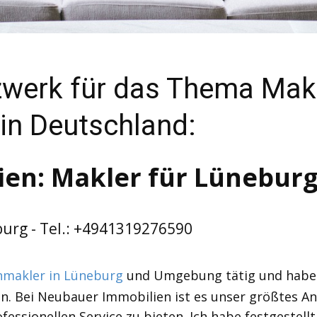
zwerk für das Thema Makl
in Deutschland:
en: Makler für Lünebur
urg - Tel.: +4941319276590
nmakler in Lüneburg
und Umgebung tätig und habe in
n. Bei Neubauer Immobilien ist es unser größtes An
essionellen Service zu bieten. Ich habe festgestellt